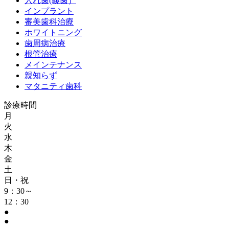
入れ歯(義歯）
インプラント
審美歯科治療
ホワイトニング
歯周病治療
根管治療
メインテナンス
親知らず
マタニティ歯科
診療時間
月
火
水
木
金
土
日・祝
9：30～
12：30
●
●