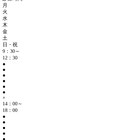
月
火
水
木
金
土
日・祝
9：30～
12：30
●
●
●
●
●
●
×
14：00～
18：00
●
●
●
●
●