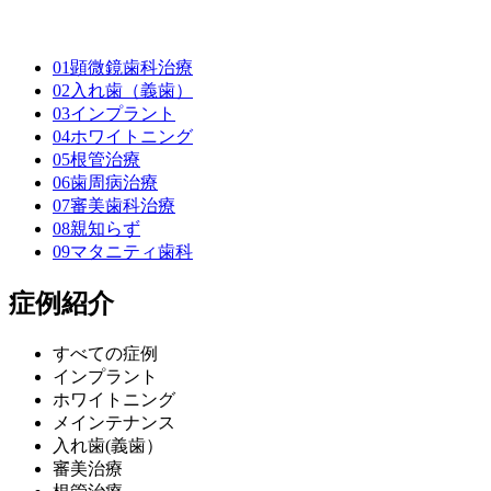
01
顕微鏡歯科治療
02
入れ歯（義歯）
03
インプラント
04
ホワイトニング
05
根管治療
06
歯周病治療
07
審美歯科治療
08
親知らず
09
マタニティ歯科
症例紹介
すべての症例
インプラント
ホワイトニング
メインテナンス
入れ歯(義歯）
審美治療