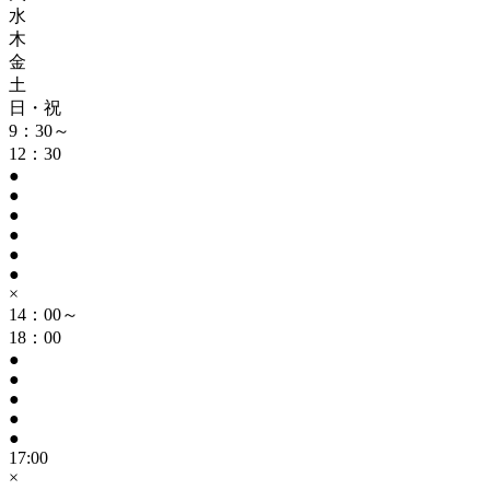
水
木
金
土
日・祝
9：30～
12：30
●
●
●
●
●
●
×
14：00～
18：00
●
●
●
●
●
17:00
×