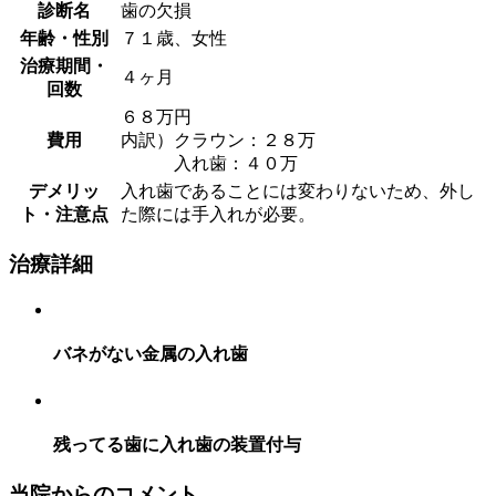
診断名
歯の欠損
年齢・性別
７１歳、女性
治療期間・
４ヶ月
回数
６８万円
費用
内訳）クラウン：２８万
入れ歯：４０万
デメリッ
入れ歯であることには変わりないため、外し
ト・注意点
た際には手入れが必要。
治療詳細
バネがない金属の入れ歯
残ってる歯に入れ歯の装置付与
当院からのコメント