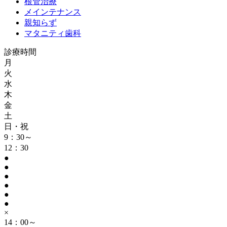
根管治療
メインテナンス
親知らず
マタニティ歯科
診療時間
月
火
水
木
金
土
日・祝
9：30～
12：30
●
●
●
●
●
●
×
14：00～