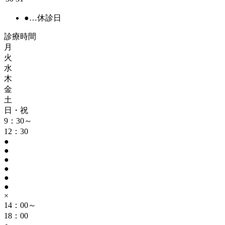
●
…休診日
診療時間
月
火
水
木
金
土
日・祝
9：30～
12：30
●
●
●
●
●
●
×
14：00～
18：00