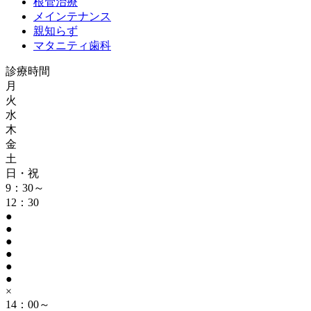
根管治療
メインテナンス
親知らず
マタニティ歯科
診療時間
月
火
水
木
金
土
日・祝
9：30～
12：30
●
●
●
●
●
●
×
14：00～