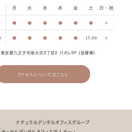
月
火
水
木
金
土
日・祝
●
●
●
●
●
●
×
0
●
●
●
●
●
17:00
×
4 東京都八王子市南大沢2丁目2 パオレ5F (低層棟）
アクセスについてはこちら
ナチュラルデンタルオフィスグループ