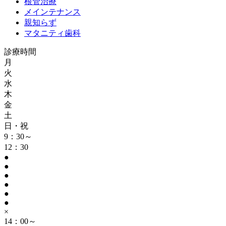
根管治療
メインテナンス
親知らず
マタニティ歯科
診療時間
月
火
水
木
金
土
日・祝
9：30～
12：30
●
●
●
●
●
●
×
14：00～