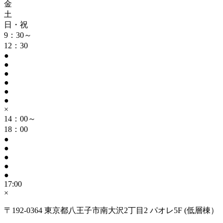
金
土
日・祝
9：30～
12：30
●
●
●
●
●
●
×
14：00～
18：00
●
●
●
●
●
17:00
×
〒192-0364 東京都八王子市南大沢2丁目2 パオレ5F (低層棟）