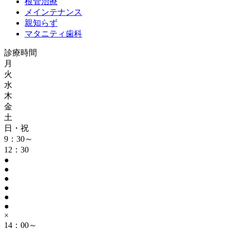
根管治療
メインテナンス
親知らず
マタニティ歯科
診療時間
月
火
水
木
金
土
日・祝
9：30～
12：30
●
●
●
●
●
●
×
14：00～