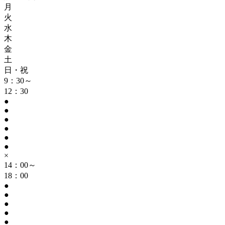
月
火
水
木
金
土
日・祝
9：30～
12：30
●
●
●
●
●
●
×
14：00～
18：00
●
●
●
●
●