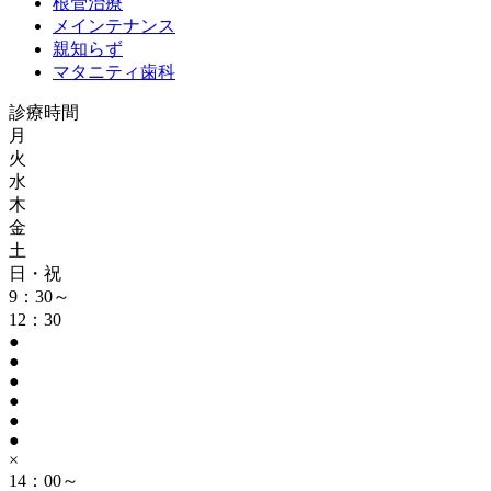
根管治療
メインテナンス
親知らず
マタニティ歯科
診療時間
月
火
水
木
金
土
日・祝
9：30～
12：30
●
●
●
●
●
●
×
14：00～