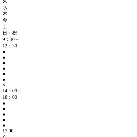
火
水
木
金
土
日・祝
9：30～
12：30
●
●
●
●
●
●
×
14：00～
18：00
●
●
●
●
●
17:00
×