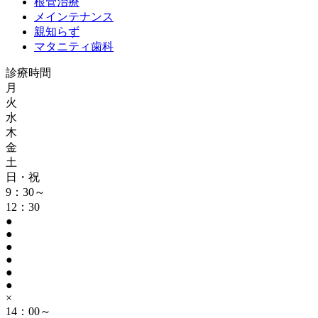
根管治療
メインテナンス
親知らず
マタニティ歯科
診療時間
月
火
水
木
金
土
日・祝
9：30～
12：30
●
●
●
●
●
●
×
14：00～