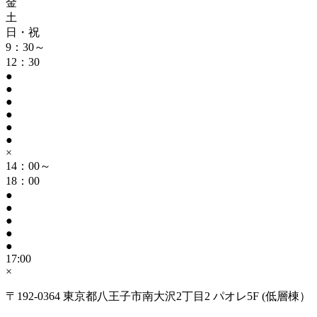
金
土
日・祝
9：30～
12：30
●
●
●
●
●
●
×
14：00～
18：00
●
●
●
●
●
17:00
×
〒192-0364 東京都八王子市南大沢2丁目2 パオレ5F (低層棟）