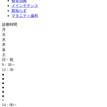
根管治療
メインテナンス
親知らず
マタニティ歯科
診療時間
月
火
水
木
金
土
日・祝
9：30～
12：30
●
●
●
●
●
●
×
14：00～