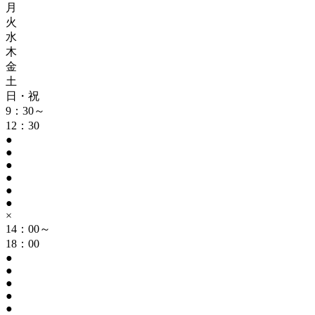
月
火
水
木
金
土
日・祝
9：30～
12：30
●
●
●
●
●
●
×
14：00～
18：00
●
●
●
●
●