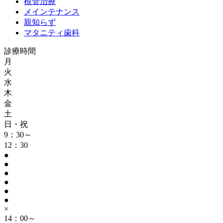
根管治療
メインテナンス
親知らず
マタニティ歯科
診療時間
月
火
水
木
金
土
日・祝
9：30～
12：30
●
●
●
●
●
●
×
14：00～