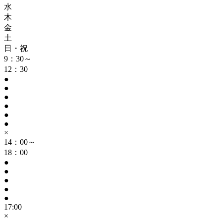
水
木
金
土
日・祝
9：30～
12：30
●
●
●
●
●
●
×
14：00～
18：00
●
●
●
●
●
17:00
×