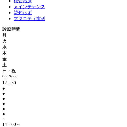
根管治療
メインテナンス
親知らず
マタニティ歯科
診療時間
月
火
水
木
金
土
日・祝
9：30～
12：30
●
●
●
●
●
●
×
14：00～