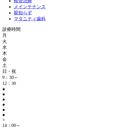
根管治療
メインテナンス
親知らず
マタニティ歯科
診療時間
月
火
水
木
金
土
日・祝
9：30～
12：30
●
●
●
●
●
●
×
14：00～