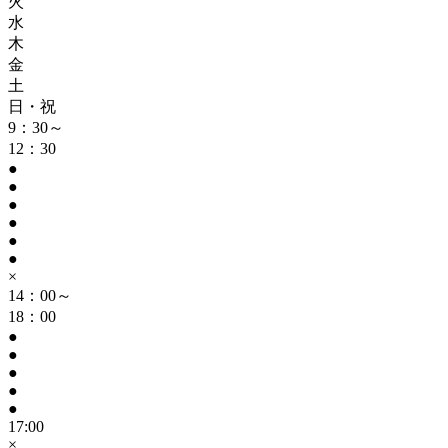
火
水
木
金
土
日・祝
9：30～
12：30
●
●
●
●
●
●
×
14：00～
18：00
●
●
●
●
●
17:00
×