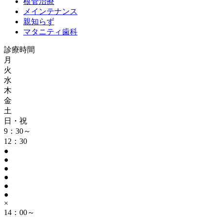
根管治療
メインテナンス
親知らず
マタニティ歯科
診療時間
月
火
水
木
金
土
日・祝
9：30～
12：30
●
●
●
●
●
●
×
14：00～