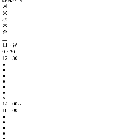
月
火
水
木
金
土
日・祝
9：30～
12：30
●
●
●
●
●
●
×
14：00～
18：00
●
●
●
●
●