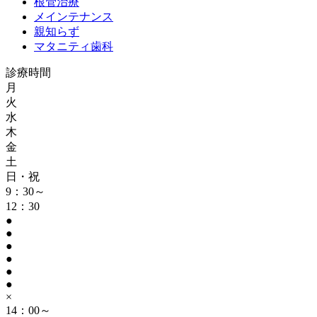
根管治療
メインテナンス
親知らず
マタニティ歯科
診療時間
月
火
水
木
金
土
日・祝
9：30～
12：30
●
●
●
●
●
●
×
14：00～