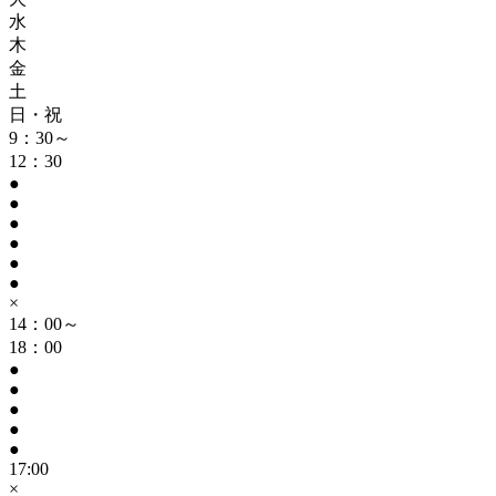
水
木
金
土
日・祝
9：30～
12：30
●
●
●
●
●
●
×
14：00～
18：00
●
●
●
●
●
17:00
×