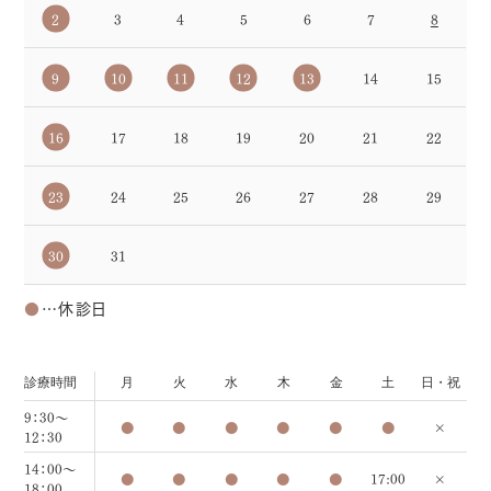
2
3
4
5
6
7
8
9
10
11
12
13
14
15
16
17
18
19
20
21
22
23
24
25
26
27
28
29
30
31
●
…休診日
診療時間
月
火
水
木
金
土
日・祝
9：30～
●
●
●
●
●
●
×
12：30
14：00～
●
●
●
●
●
17:00
×
18：00