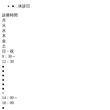
●
…休診日
診療時間
月
火
水
木
金
土
日・祝
9：30～
12：30
●
●
●
●
●
●
×
14：00～
18：00
●