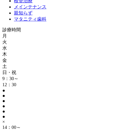
根管治療
メインテナンス
親知らず
マタニティ歯科
診療時間
月
火
水
木
金
土
日・祝
9：30～
12：30
●
●
●
●
●
●
×
14：00～